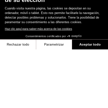
Cuando visita nuestra página, las cookies se depositan en su
ordenador, móvil o tablet. Esto nos permite facilitarle la navegación,
detectar posibles problemas y solucionarlos. Tiene la posibilidad de
paramentar su consentimiento a las diferentes cookies.
Haz clic aquí para saber más acerca de las cookies
Consentimientos certificados por
Rechazar todo
Parametrizar
Aceptar todo
Axeptio consent
Plataforma de Gestión de Consentimiento: Personaliza tus Opciones
Nuestra plataforma te permite personalizar y gestionar tus ajustes de 
G85 Cezal - Frameset
2.500,00 US$