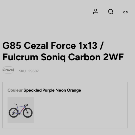
Mon compte
es
Rechercher
G85 Cezal Force 1x13 /
Fulcrum Soniq Carbon 2WF
Gravel
SKU | 29687
Couleur
Speckled Purple Neon Orange
Speckled Purple Neon Orange