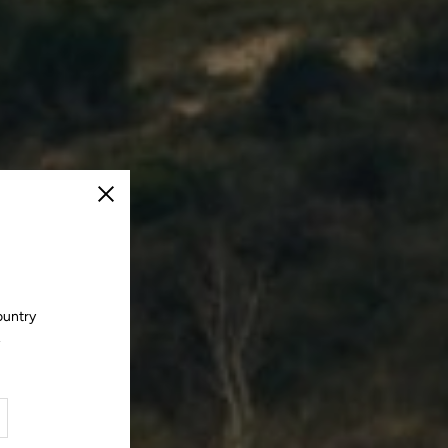
Cerrar
ountry
.