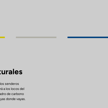
turales
 los senderos
á a los locos del
uadro de carbono
vayas donde vayas.