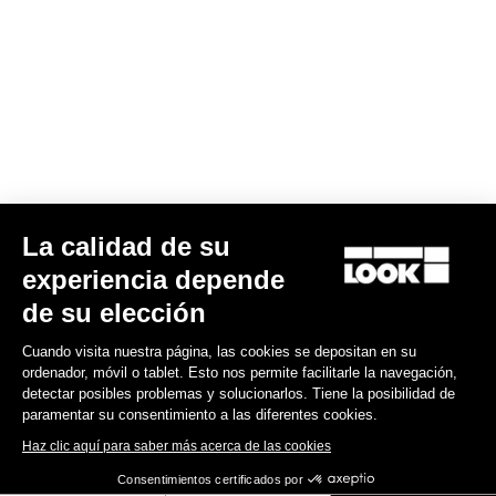
Su correo electrónico ha sido registrado
Política de protección de datos y política de cookies
Encuentre a su distribuidor
¿Necesita ayuda?
La calidad de su
Experiencias
experiencia depende
de su elección
Tienda
Cuando visita nuestra página, las cookies se depositan en su
Inside
ordenador, móvil o tablet. Esto nos permite facilitarle la navegación,
detectar posibles problemas y solucionarlos. Tiene la posibilidad de
paramentar su consentimiento a las diferentes cookies.
Información legal
Haz clic aquí para saber más acerca de las cookies
Consentimientos certificados por
facebook
instagram
youtube
strava