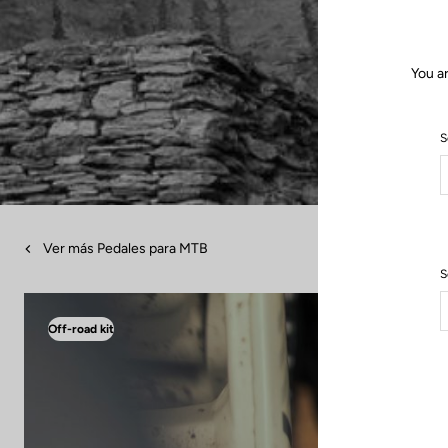
You a
S
Ver más Pedales para MTB
S
Off-road kit