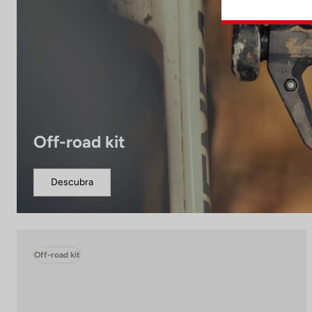
Off-road kit
Descubra
Off-road kit