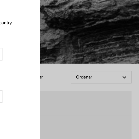
ountry
.
Filtrar
Ordenar
Off-road kit