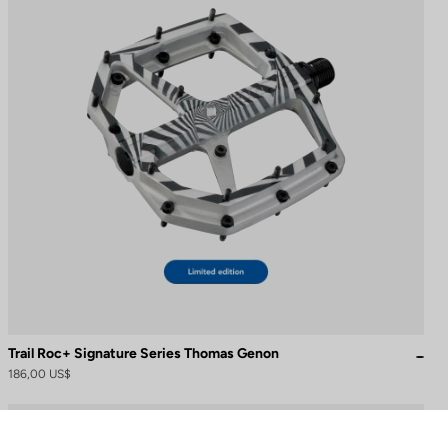
Trail Roc+ Signature Series Thomas Genon
186,00 US$
naliza tus preferencias para controlar cómo se maneja tu información.
DH / Dirt