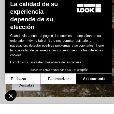
La calidad de su
experiencia
depende de su
elección
Cuando visita nuestra página, las cookies se depositan en su
ordenador, móvil o tablet. Esto nos permite facilitarle la
navegación, detectar posibles problemas y solucionarlos. Tiene
la posibilidad de paramentar su consentimiento a las diferentes
cookies.
Haz clic aquí para saber más acerca de las cookies
DH / Dirt
Consentimientos certificados por
Rechazar todo
Parametrizar
Aceptar todo
Descubra
Axeptio consent
Plataforma de Gestión de Consentimiento: Personaliza tus Opcione
Nuestra plataforma te permite personalizar y gestionar tus ajustes
DH / Dirt