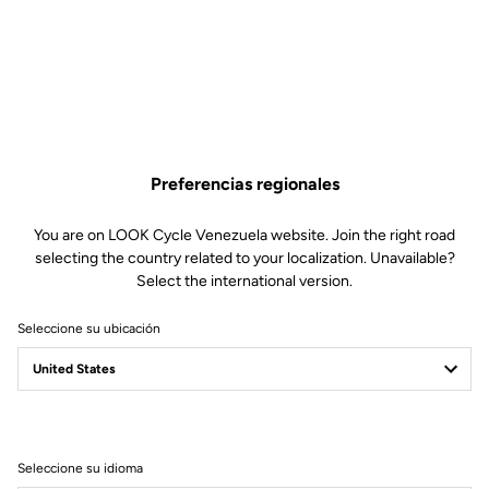
6,50 US$
Comprar en tienda
Preferencias regionales
Pins de repuesto para pedales Trail Roc. Incluye 6x8mm y 6x10mm.
You are on LOOK Cycle Venezuela website. Join the right road
selecting the country related to your localization. Unavailable?
Select the international version.
Seleccione su ubicación
Especificaciones técnicas
General
Seleccione su idioma
Materiales
8mm PINS x6 / 10mm PINS x6