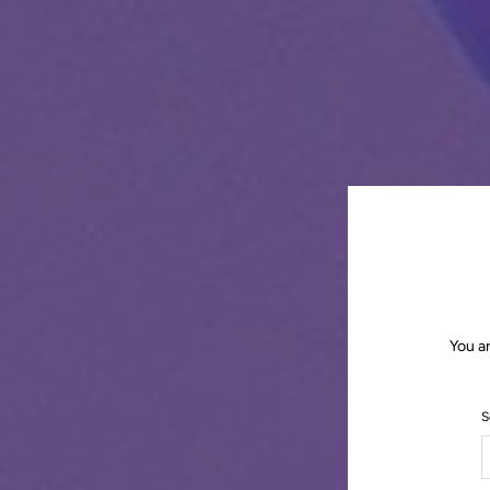
You a
S