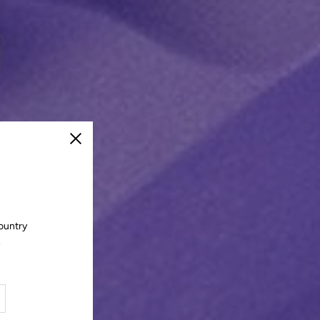
Cerrar
ountry
.