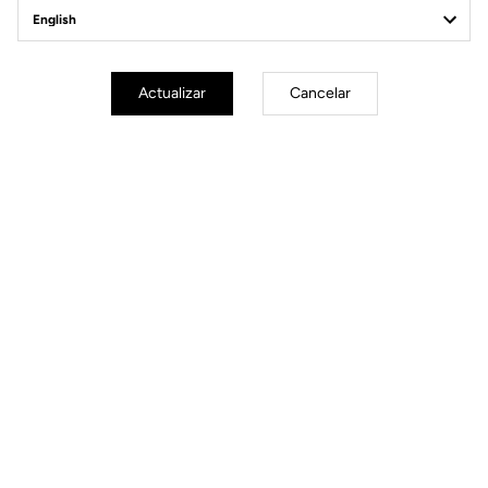
Off-road kit
Actualizar
Cancelar
Off-road kit