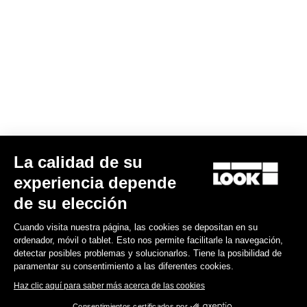
La calidad de su
KIT DE LAMINAS KEO BLADE 12
experiencia depende
54,00 US$
de su elección
Cuando visita nuestra página, las cookies se depositan en su
Road Blade
ordenador, móvil o tablet. Esto nos permite facilitarle la navegación,
detectar posibles problemas y solucionarlos. Tiene la posibilidad de
paramentar su consentimiento a las diferentes cookies.
Haz clic aquí para saber más acerca de las cookies
Consentimientos certificados por