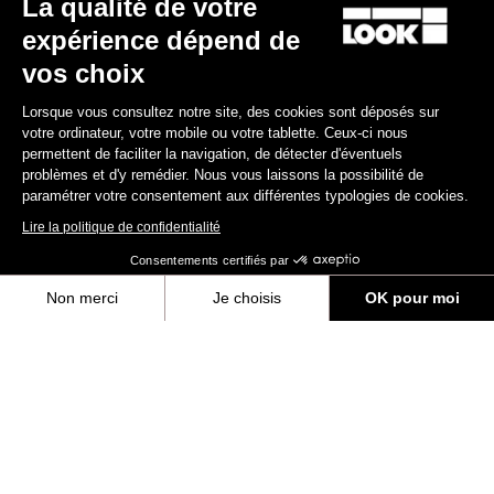
La qualité de votre
Boîtier de pédalier NINJA - BB386 - 30 mm / 24 mm / manivelles
expérience dépend de
GXP
155,00 €
vos choix
Lorsque vous consultez notre site, des cookies sont déposés sur
Cranksets
votre ordinateur, votre mobile ou votre tablette. Ceux-ci nous
permettent de faciliter la navigation, de détecter d'éventuels
problèmes et d'y remédier. Nous vous laissons la possibilité de
paramétrer votre consentement aux différentes typologies de cookies.
Lire la politique de confidentialité
Consentements certifiés par
Non merci
Je choisis
OK pour moi
Axeptio consent
Plateforme de Gestion du Consentement : Personnalisez vos Options
Notre plateforme vous permet d'adapter et de gérer vos paramètres de 