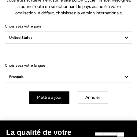
Vous êtes actuellement sur le site LOOK Cycle France. Rejoignez
la bonne route en sélectionnant le pays associé à votre
Créer un compte
localisation. À défaut, choisissez la version internationale.
Choisissez votre pays
S'inscrire à la newsletter
Email
Valider
Choisissez votre langue
Votre e-mail a bien été enregistré
Politique de protection des données
Mettre à jour
Annuler
Trouver un revendeur
Besoin d’aide ?
La qualité de votre
Expériences