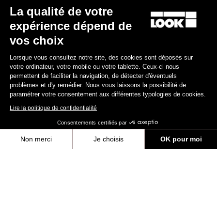
La qualité de votre
expérience dépend de
vos choix
Lorsque vous consultez notre site, des cookies sont déposés sur
votre ordinateur, votre mobile ou votre tablette. Ceux-ci nous
permettent de faciliter la navigation, de détecter d'éventuels
problèmes et d'y remédier. Nous vous laissons la possibilité de
paramétrer votre consentement aux différentes typologies de cookies.
Lire la politique de confidentialité
Consentements certifiés par
Non merci
Je choisis
OK pour moi
Axeptio consent
Plateforme de Gestion du Consentement : Personnalisez vos Options
Notre plateforme vous permet d'adapter et de gérer vos paramètres de 
La présente charte de protection des données personnelles et de
gestion des cookies (ci-après « la Charte ») détaille la politique de
la société
LOOK Cycle International
, société par actions simplifiée
au capital social de 2.515.440 euros, dont le siège social est sis 27