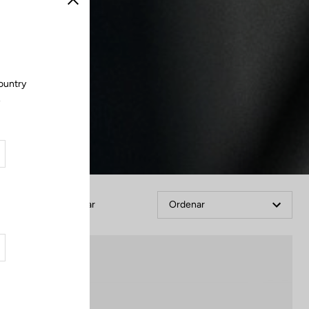
Cerrar
country
.
Filtrar
Ordenar
Spare Parts