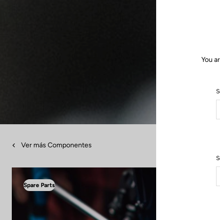
You ar
S
Ver más Componentes
S
Spare Parts