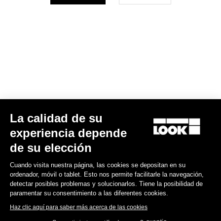
Su correo electrónico ha sido registrado
Política de protección de datos y política de cookies
Encuentre a su distribuidor
¿Necesita ayuda?
Experiencias
La calidad de su
experiencia depende
Tienda
de su elección
Inside
Cuando visita nuestra página, las cookies se depositan en su
ordenador, móvil o tablet. Esto nos permite facilitarle la navegación,
detectar posibles problemas y solucionarlos. Tiene la posibilidad de
Información legal
paramentar su consentimiento a las diferentes cookies.
Haz clic aquí para saber más acerca de las cookies
facebook
instagram
youtube
strava