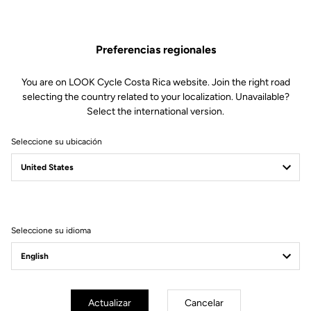
MAT + extensiones AERGO
Preferencias regionales
Manillares
SKU | 24722
You are on LOOK Cycle Costa Rica website. Join the right road
1.230,00 US$
selecting the country related to your localization. Unavailable?
Select the international version.
Comprar en tienda
Seleccione su ubicación
Compatible con un diámetro de 31,8 mm
Seleccione su idioma
Suscríbete a nuestro boletín de noticias
Correo electrónico
Actualizar
Cancelar
Confirmar