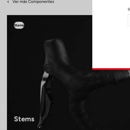
Ver más Componentes
S
Stems
Stems