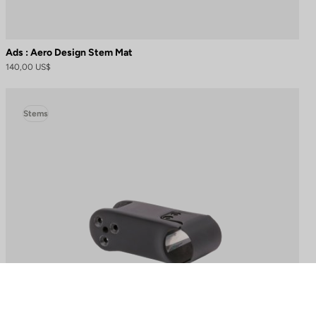
Ads : Aero Design Stem Mat
140,00 US$
Stems
naliza tus preferencias para controlar cómo se maneja tu información.