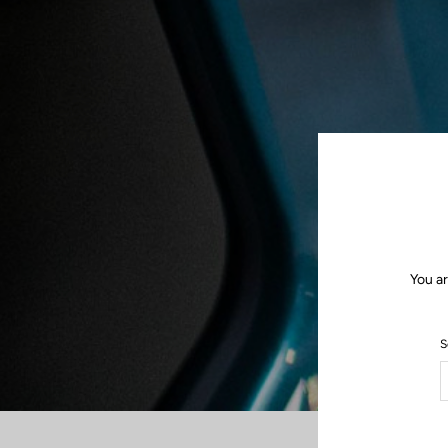
You ar
S