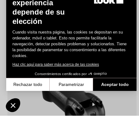
experiencia
depende de su
elección
Potencia LOOK Design
140,00 US$
Cuando visita nuestra página, las cookies se depositan en su
ordenador, móvil o tablet. Esto nos permite facilitarle la
navegación, detectar posibles problemas y solucionarlos. Tiene
la posibilidad de paramentar su consentimiento a las diferentes
Stems
cookies.
Haz clic aquí para saber más acerca de las cookies
Consentimientos certificados por
Rechazar todo
Parametrizar
Aceptar todo
Axeptio consent
Plataforma de Gestión de Consentimiento: Personaliza tus Opcione
Nuestra plataforma te permite personalizar y gestionar tus ajustes