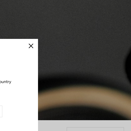
Cerrar
country
.