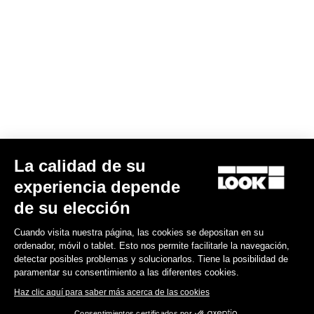
La calidad de su
Keo Blade Power Single
experiencia depende
730,00 US$
de su elección
Cuando visita nuestra página, las cookies se depositan en su
Power Meter
ordenador, móvil o tablet. Esto nos permite facilitarle la navegación,
detectar posibles problemas y solucionarlos. Tiene la posibilidad de
paramentar su consentimiento a las diferentes cookies.
Haz clic aquí para saber más acerca de las cookies
Consentimientos certificados por