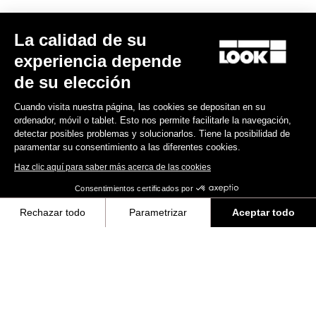
Retention & cleats
La calidad de su
Performance indicators
experiencia depende
de su elección
Weight & Accessories
Cuando visita nuestra página, las cookies se depositan en su
Light
ordenador, móvil o tablet. Esto nos permite facilitarle la navegación,
detectar posibles problemas y solucionarlos. Tiene la posibilidad de
paramentar su consentimiento a las diferentes cookies.
Haz clic aquí para saber más acerca de las cookies
Consentimientos certificados por
Rechazar todo
Parametrizar
Aceptar todo
Axeptio consent
Plataforma de Gestión de Consentimiento: Personaliza tus Opciones
Nuestra plataforma te permite personalizar y gestionar tus ajustes de 