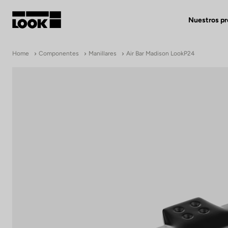
Nuestros p
Mi cuenta
Home
Componentes
Manillares
Air Bar Madison LookP24
Nuestras tiendas
FR
Ok