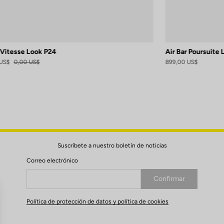
 Vitesse Look P24
Air Bar Poursuite
US$
0,00 US$
899,00 US$
Suscríbete a nuestro boletín de noticias
Correo electrónico
Confirmar
Su correo electrónico ha sido registrado
Política de protección de datos y política de cookies