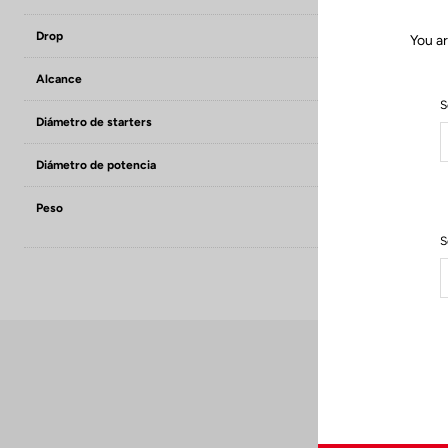
Drop
117.5 mm
You ar
Alcance
105 mm
S
Diámetro de starters
24 mm
Diámetro de potencia
LOOK SPECIFIC 
Peso
- 190 g (size 3
- 210 (size 350
S