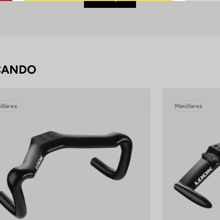
CANDO
illares
Manillares