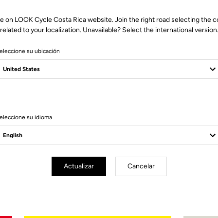
e on LOOK Cycle Costa Rica website. Join the right road selecting the 
related to your localization. Unavailable? Select the international version
eleccione su ubicación
– compatible with Look Air Stem
00 mm)
 mm)
eleccione su idioma
Actualizar
Cancelar
Encarga tu LOOK P24
Encargar