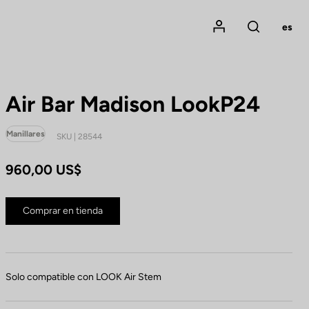
Mon compte
es
Rechercher
Air Bar Madison LookP24
Manillares
SKU | 28544
960,00 US$
Comprar en tienda
Solo compatible con LOOK Air Stem