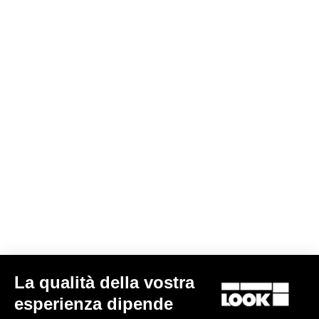
Cranksets
La qualità della vostra
ZED 2
esperienza dipende
990,90 €