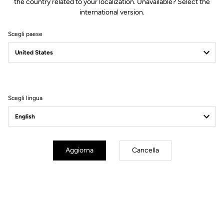
the country related to your localization. Unavailable? Select the
international version.
Scegli paese
Filtri
Ordina
Scegli lingua
Cranksets
Aggiorna
Cancella