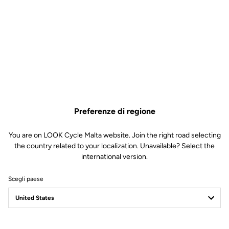
NINJA BB PER BB386 (
Preferenze di regione
46*86.5MM ) PER 29 MM
PEDIVELLE DUB
You are on LOOK Cycle Malta website. Join the right road selecting
the country related to your localization. Unavailable? Select the
international version.
Guarnitura
SKU | 22410
Scegli paese
155,00 €
Comprare in negozio