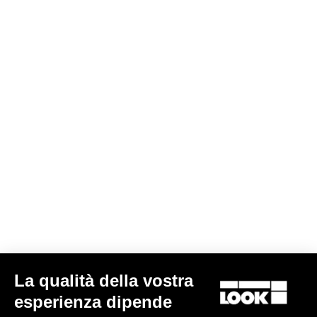
Cranksets
La qualità della vostra
esperienza dipende
NINJA BB PER BB PF 30 ( 46*68MM ) E BB 86.5 ( 41*86,5 MM )