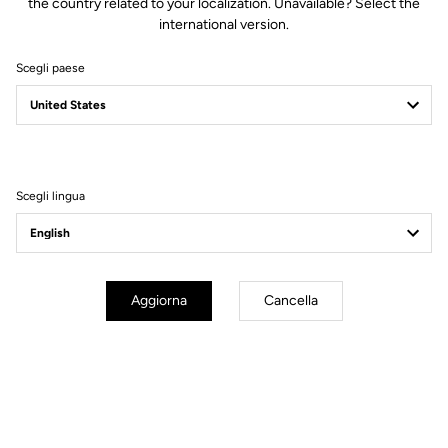
the country related to your localization. Unavailable? Select the
international version.
Scegli paese
Filtri
Ordina
Scegli lingua
Cranksets
Aggiorna
Cancella