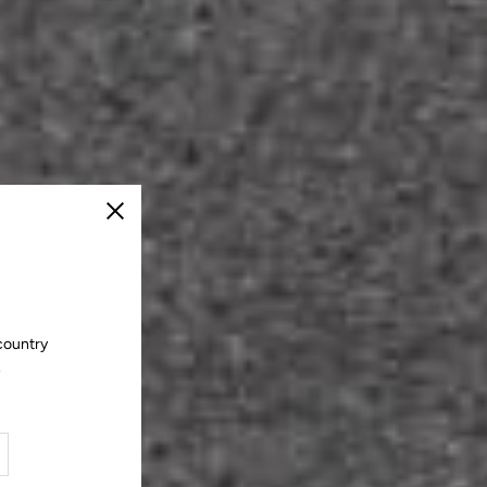
Schließen
country
.