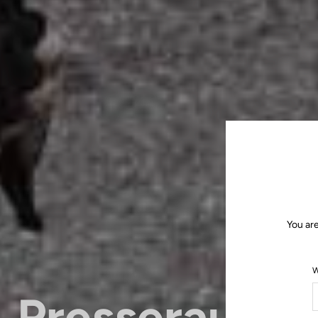
You ar
W
Presseraum