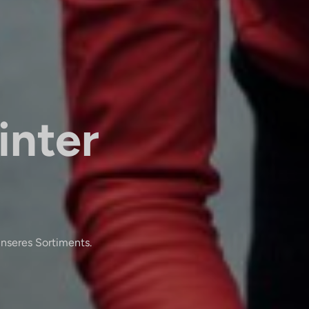
inter
n
nseres Sortiments.