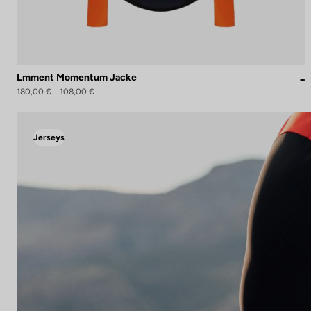
Lmment Momentum Jacke
180,00 €
108,00 €
Jerseys