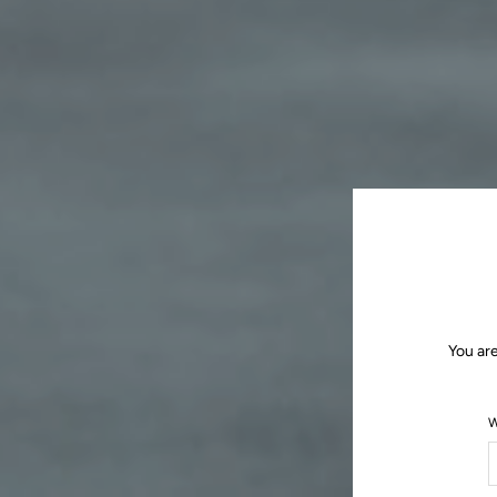
You ar
W