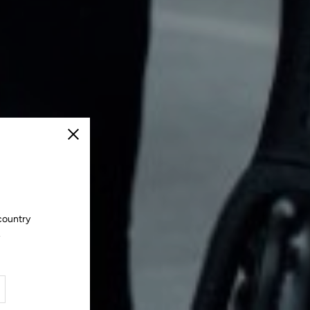
Schließen
country
.