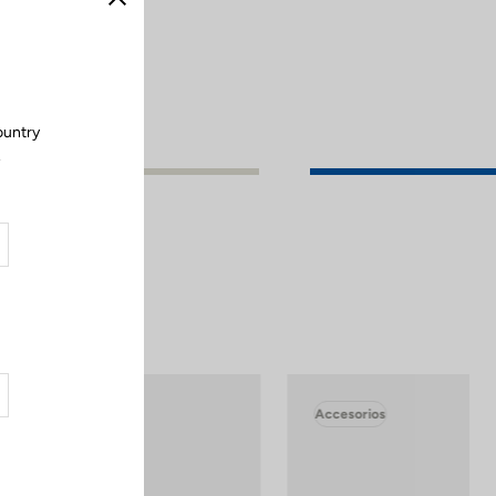
Cerrar
ountry
.
Accesorios