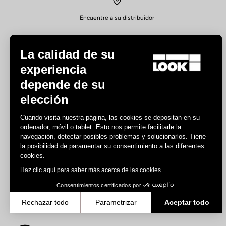
Encuentre a su distribuidor
La calidad de su
experiencia
depende de su
elección
Experiencias
Cuando visita nuestra página, las cookies se depositan en su
Carretera
ordenador, móvil o tablet. Esto nos permite facilitarle la
Pista
navegación, detectar posibles problemas y solucionarlos. Tiene
la posibilidad de paramentar su consentimiento a las diferentes
Triatlón
cookies.
Gravel
Haz clic aquí para saber más acerca de las cookies
E-bike
MTB
Consentimientos certificados por
Urban
Rechazar todo
Parametrizar
Aceptar todo
Trekking
Axeptio consent
Plataforma de Gestión de Consentimiento: Personaliza tus Opcione