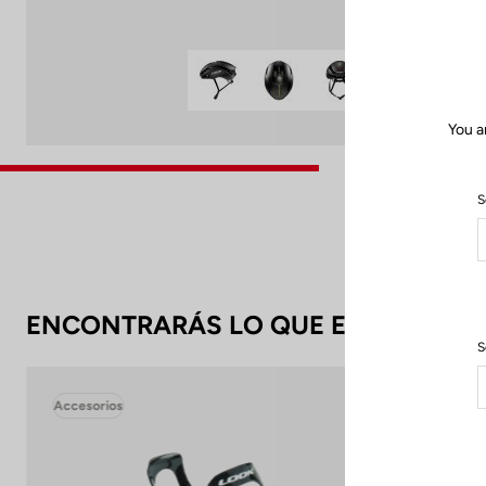
You a
S
ENCONTRARÁS LO QUE ESTÁS BUS
S
Accesorios
Acc