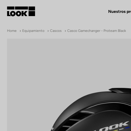
Nuestros p
Mi cuenta
Home
Equipamiento
Cascos
Casco Gamechanger - Proteam Black
Nuestras tiendas
FR
Ok