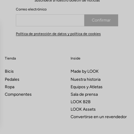
Suscríbete a nuestro boletín de noticias
Correo electrónico
Confirmar
Su correo electrónico ha sido registrado
Política de protección de datos y política de cookies
Tienda
Inside
Bicis
Made by LOOK
Pedales
Nuestra historia
Ropa
Equipos y Atletas
Componentes
Sala de prensa
LOOK B2B
LOOK Assets
Convertirse en un revendedor
s