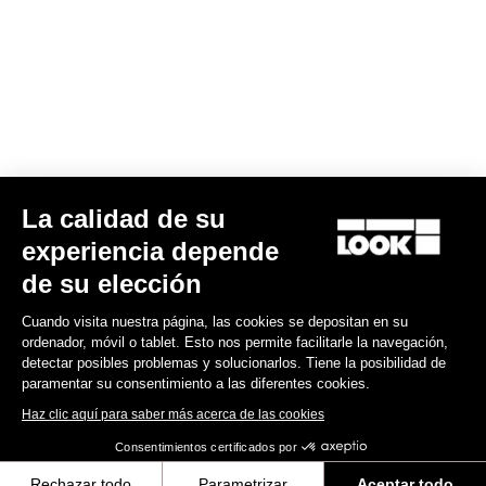
Encuentre a su distribuidor
¿Necesita ayuda?
Experiencias
La calidad de su
experiencia depende
Tienda
de su elección
Inside
Cuando visita nuestra página, las cookies se depositan en su
ordenador, móvil o tablet. Esto nos permite facilitarle la navegación,
detectar posibles problemas y solucionarlos. Tiene la posibilidad de
Información legal
paramentar su consentimiento a las diferentes cookies.
Haz clic aquí para saber más acerca de las cookies
facebook
instagram
youtube
strava
Consentimientos certificados por
© LOOK 2026
- Todos los derechos reservados
Rechazar todo
Parametrizar
Aceptar todo