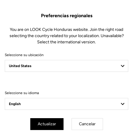
Piezas de repuesto
SKU | 27997
Preferencias regionales
49,00 US$
You are on LOOK Cycle Honduras website. Join the right road
selecting the country related to your localization. Unavailable?
Comprar en tienda
Select the international version.
Seleccione su ubicación
Compatible con 765 Optimum Gen 2 (2023)
Seleccione su idioma
Suscríbete a nuestro boletín de noticias
Correo electrónico
Confirmar
Actualizar
Cancelar
Su correo electrónico ha sido registrado
Política de protección de datos y política de cookies