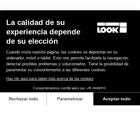
Descubrir
Manual del Usuario
La calidad de su
Download
experiencia depende
de su elección
Cuando visita nuestra página, las cookies se depositan en su
ordenador, móvil o tablet. Esto nos permite facilitarle la navegación,
Suscríbete a nuestro boletín de noticias
detectar posibles problemas y solucionarlos. Tiene la posibilidad de
paramentar su consentimiento a las diferentes cookies.
Correo electrónico
Haz clic aquí para saber más acerca de las cookies
Confirmar
Consentimientos certificados por
Su correo electrónico ha sido registrado
Política de protección de datos y política de cookies
Rechazar todo
Parametrizar
Aceptar todo
Axeptio consent
Plataforma de Gestión de Consentimiento: Personaliza tus Opciones
Encuentre a su distribuidor
¿Necesita ayuda?
Nuestra plataforma te permite personalizar y gestionar tus ajustes de 