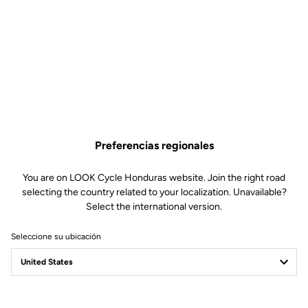
Rápida en Todas Partes
RS
La 795 Blade
es nuestra bicicleta más rápida — diseñada para ganar y
validada desde sus inicios en el WorldTour con el Team Cofidis.
Preferencias regionales
Desarrollada mano a mano con los ciclistas profesionales, combina una
laminación de carbono optimizada, un diseño aerodinámico y una rigidez
You are on LOOK Cycle Honduras website. Join the right road
excepcional para ofrecer un rendimiento de competición sin igual.
selecting the country related to your localization. Unavailable?
Select the international version.
Seleccione su ubicación