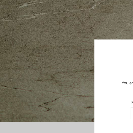
You ar
S