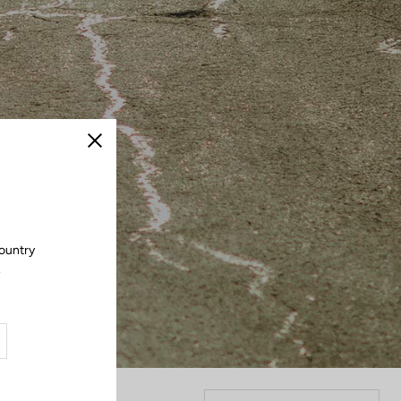
Cerrar
country
.