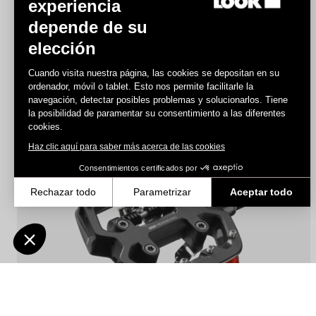
experiencia
depende de su
elección
Geo Trekking
72,90 €
51,03 €
Cuando visita nuestra página, las cookies se depositan en su
ordenador, móvil o tablet. Esto nos permite facilitarle la
navegación, detectar posibles problemas y solucionarlos. Tiene
la posibilidad de paramentar su consentimiento a las diferentes
Pedals
cookies.
Haz clic aquí para saber más acerca de las cookies
Consentimientos certificados por
Rechazar todo
Parametrizar
Aceptar todo
Axeptio consent
Plataforma de Gestión de Consentimiento: Personaliza tus Opcione
Nuestra plataforma te permite personalizar y gestionar tus ajustes