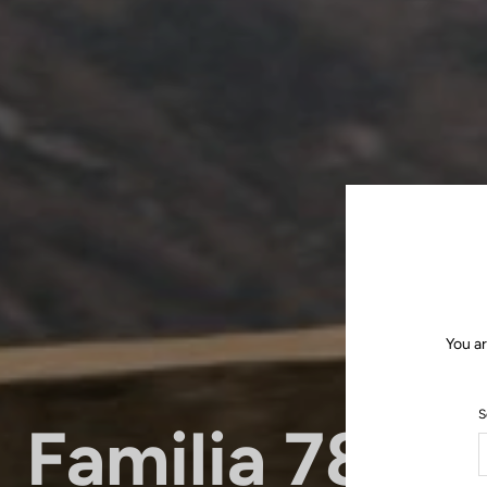
You ar
S
Familia 785