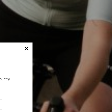
Cerrar
country
.