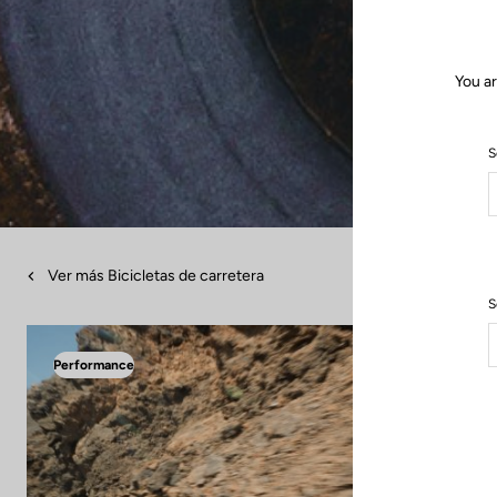
You ar
S
Ver más Bicicletas de carretera
S
Performance