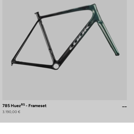
RS
785 Huez
- Frameset
3.190,00 €
naliza tus preferencias para controlar cómo se maneja tu información.