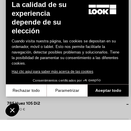
La calidad de su
experiencia
depende de su
elección
Cuando visita nuestra página, las cookies se depositan en su
ordenador, móvil o tablet. Esto nos permite facilitarle la
navegación, detectar posibles problemas y solucionarlos. Tiene
la posibilidad de paramentar su consentimiento a las diferentes
cookies.
Haz clic aquí para saber más acerca de las cookies
Consentimientos certificados por
Rechazar todo
Parametrizar
Aceptar todo
Axeptio consent
Plataforma de Gestión de Consentimiento: Personaliza tus Opcione
785 Huez 105 Di2
5.490,00 €
Nuestra plataforma te permite personalizar y gestionar tus ajustes
Performance