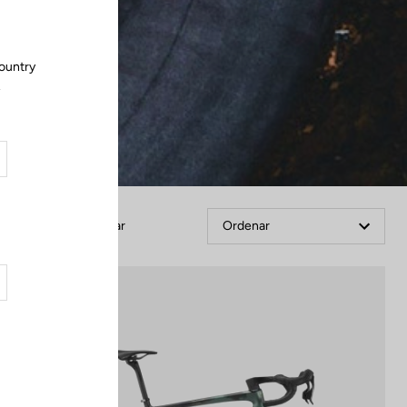
country
.
Filtrar
Ordenar
Performance