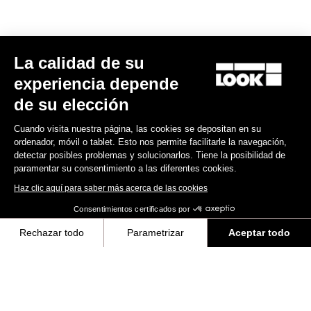
La calidad de su
experiencia depende
de su elección
Cuando visita nuestra página, las cookies se depositan en su
ordenador, móvil o tablet. Esto nos permite facilitarle la navegación,
detectar posibles problemas y solucionarlos. Tiene la posibilidad de
paramentar su consentimiento a las diferentes cookies.
Haz clic aquí para saber más acerca de las cookies
Consentimientos certificados por
Rechazar todo
Parametrizar
Aceptar todo
Axeptio consent
Plataforma de Gestión de Consentimiento: Personaliza tus Opciones
Nuestra plataforma te permite personalizar y gestionar tus ajustes de 
Su mayor potencia y