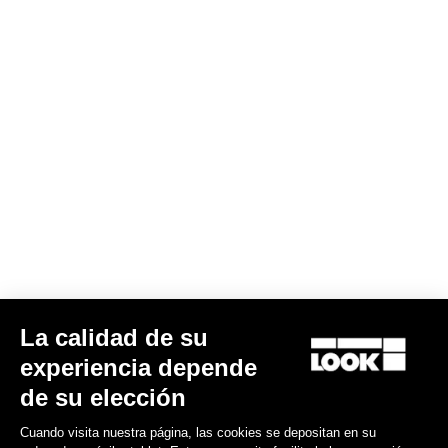
E-765 Gravel Rival 1 / Shimano RS 171
La calidad de su
5.290,00 €
3.799,00 €
experiencia depende
de su elección
Bikes
Cuando visita nuestra página, las cookies se depositan en su