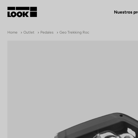
Nuestros p
Mi cuenta
Home
Outlet
Pedales
Geo Trekking Roc
Nuestras tiendas
FR
Ok