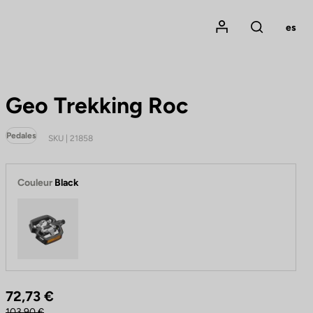
Mon compte
es
Rechercher
Geo Trekking Roc
Pedales
SKU | 21858
Couleur
Black
Black
72,73 €
103,90 €