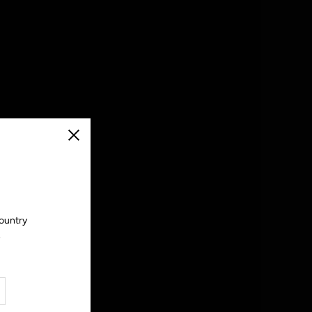
Cerrar
country
.