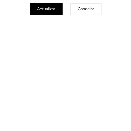
Actualizar
Cancelar
Road Cleats
Descubra