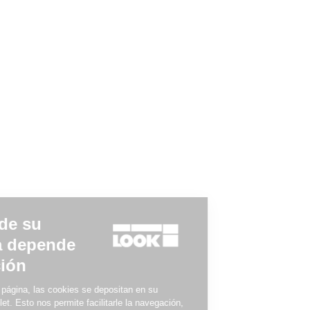
Keo Grip
28,00 US$
Road Cleats
La calidad de su
experiencia depende
de su elección
Cuando visita nuestra página, las cookies se depositan en su
ordenador, móvil o tablet. Esto nos permite facilitarle la navegación,