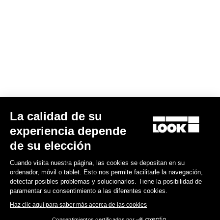
La calidad de su
G85 Cezal GRX Di2 2x12 / Fulcrum Soniq Carbon 2WF
experiencia depende
6.700,00 US$
de su elección
Cuando visita nuestra página, las cookies se depositan en su
Gravel
ordenador, móvil o tablet. Esto nos permite facilitarle la navegación,
detectar posibles problemas y solucionarlos. Tiene la posibilidad de
paramentar su consentimiento a las diferentes cookies.
Haz clic aquí para saber más acerca de las cookies
Consentimientos certificados por