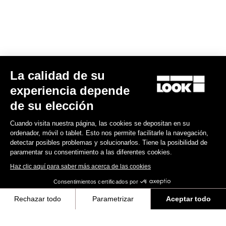
Sportswear
La calidad de su
experiencia depende
de su elección
Cuando visita nuestra página, las cookies se depositan en su
ordenador, móvil o tablet. Esto nos permite facilitarle la navegación,
detectar posibles problemas y solucionarlos. Tiene la posibilidad de
paramentar su consentimiento a las diferentes cookies.
Haz clic aquí para saber más acerca de las cookies
Consentimientos certificados por
Rechazar todo
Parametrizar
Aceptar todo
Mochila Courier
Axeptio consent
Plataforma de Gestión de Consentimiento: Personaliza tus Opciones
90,00 US$