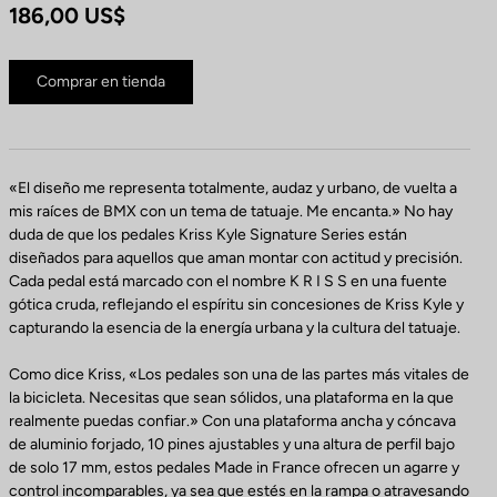
186,00 US$
Comprar en tienda
«El diseño me representa totalmente, audaz y urbano, de vuelta a
mis raíces de BMX con un tema de tatuaje. Me encanta.» No hay
duda de que los pedales Kriss Kyle Signature Series están
diseñados para aquellos que aman montar con actitud y precisión.
Cada pedal está marcado con el nombre K R I S S en una fuente
gótica cruda, reflejando el espíritu sin concesiones de Kriss Kyle y
capturando la esencia de la energía urbana y la cultura del tatuaje.
Como dice Kriss, «Los pedales son una de las partes más vitales de
la bicicleta. Necesitas que sean sólidos, una plataforma en la que
realmente puedas confiar.» Con una plataforma ancha y cóncava
de aluminio forjado, 10 pines ajustables y una altura de perfil bajo
de solo 17 mm, estos pedales Made in France ofrecen un agarre y
control incomparables, ya sea que estés en la rampa o atravesando