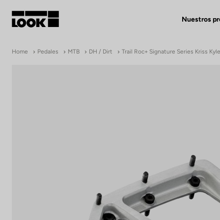
Nuestros p
Mi cuenta
Home
Pedales
MTB
DH / Dirt
Trail Roc+ Signature Series Kriss Kyl
Nuestras tiendas
FR
Ok