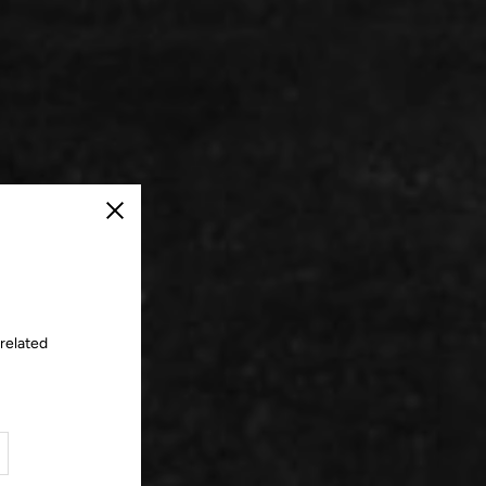
Cerrar
 related