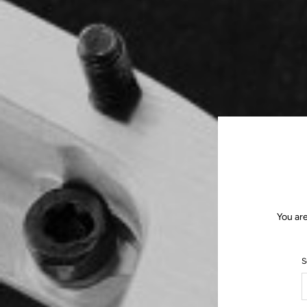
You are
S