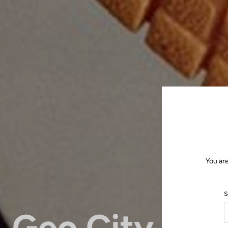
You are
S
Geo City Gri