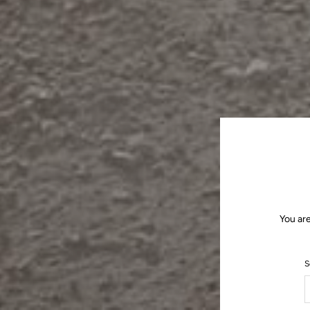
You are
S