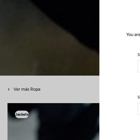
You are
S
Ver más Ropa
S
Jackets