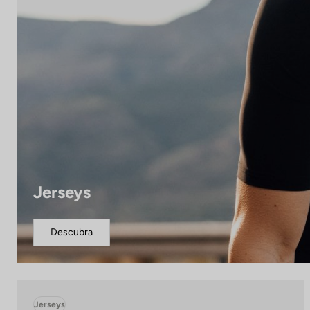
Jerseys
Descubra
Jerseys