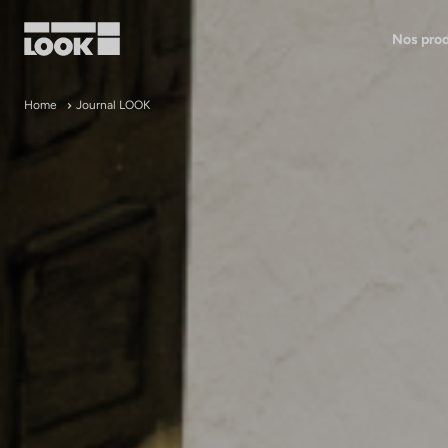
Nos prod
Mon compte
Home
Journal LOOK
Nos revendeurs
FR
Ok