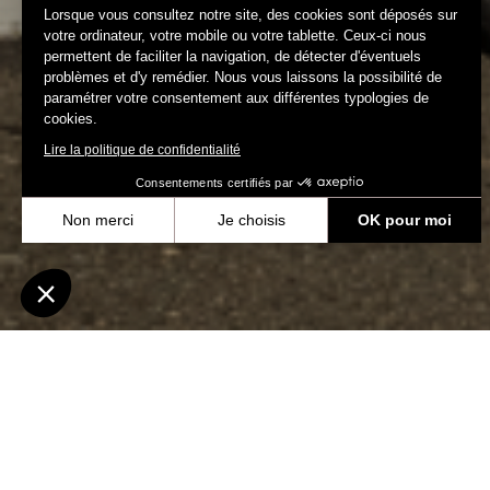
Lorsque vous consultez notre site, des cookies sont déposés sur
votre ordinateur, votre mobile ou votre tablette. Ceux-ci nous
permettent de faciliter la navigation, de détecter d'éventuels
problèmes et d'y remédier. Nous vous laissons la possibilité de
paramétrer votre consentement aux différentes typologies de
cookies.
Lire la politique de confidentialité
Consentements certifiés par
Non merci
Je choisis
OK pour moi
Axeptio consent
Plateforme de Gestion du Consentement : Personnalisez vos Optio
Notre plateforme vous permet d'adapter et de gérer vos paramètres 
Tous
Événements
Équipes & Athlètes