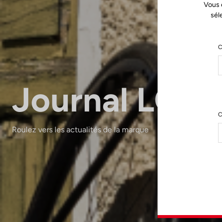
Vous 
sél
C
Journal LOO
C
Roulez vers les actualités de la marque