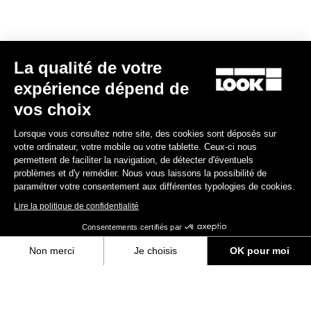
La qualité de votre
expérience dépend de
vos choix
Lorsque vous consultez notre site, des cookies sont déposés sur
votre ordinateur, votre mobile ou votre tablette. Ceux-ci nous
permettent de faciliter la navigation, de détecter d'éventuels
problèmes et d'y remédier. Nous vous laissons la possibilité de
paramétrer votre consentement aux différentes typologies de cookies.
Lire la politique de confidentialité
Consentements certifiés par
Non merci
Je choisis
OK pour moi
Axeptio consent
Plateforme de Gestion du Consentement : Personnalisez vos Options
Tous
Événements
Équipes & Athlètes
Made by LOOK
Notre plateforme vous permet d'adapter et de gérer vos paramètres de 