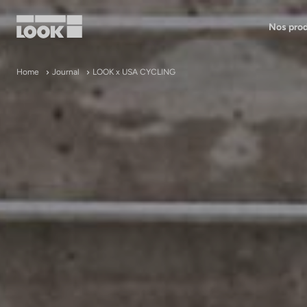
Nos prod
Mon compte
Home
Journal
LOOK x USA CYCLING
Nos revendeurs
FR
Ok