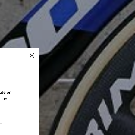
Fermer
ute en
sion