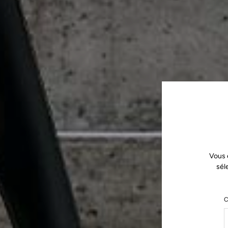
Vous 
sél
C