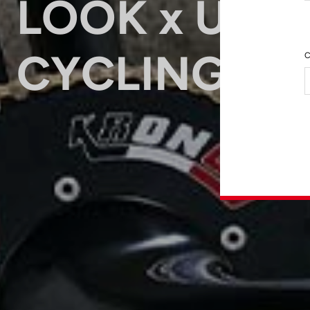
LOOK x USA
CYCLING
C