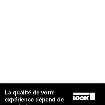
Cranksets
La qualité de votre
Boîtier de pédalier NINJA - BB386 - 30 mm / 24 mm / manivelles
expérience dépend de
GXP