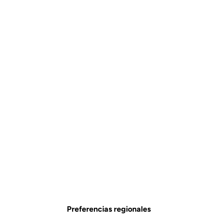
Visible. En todo momento.
El kit de actualización incluye un sistema de luz trasera
revolucionario, integrado en los pedales, que hará que tus salidas
sean más seguras, tanto de día como de noche.
Preferencias regionales