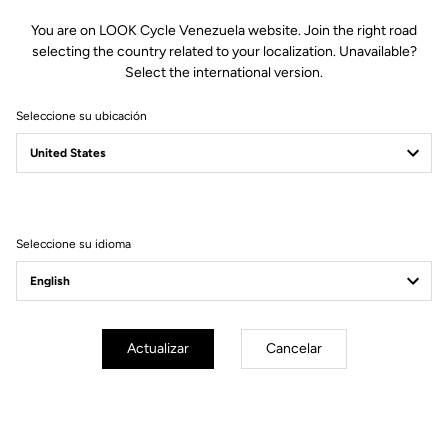
You are on LOOK Cycle Venezuela website. Join the right road
selecting the country related to your localization. Unavailable?
Select the international version.
Seleccione su ubicación
Seleccione su idioma
Compatible con los Keo 2
Actualizar
Cancelar
Max.
VISION
El LOOK Keo 2 Max
Upgrade Kit se suministra con un
conjunto de accesorios que te permite montar y adaptar