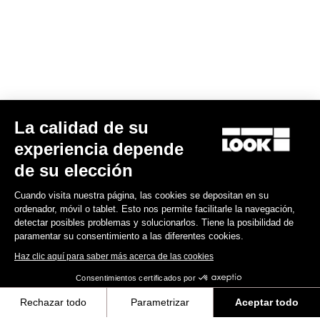
La calidad de su
Kit Ejes Keo Blade TI – Rodamientos cerámicos
experiencia depende
175,00 US$
de su elección
Cuando visita nuestra página, las cookies se depositan en su
Road axle
ordenador, móvil o tablet. Esto nos permite facilitarle la navegación,
detectar posibles problemas y solucionarlos. Tiene la posibilidad de
paramentar su consentimiento a las diferentes cookies.
Haz clic aquí para saber más acerca de las cookies
Consentimientos certificados por
Rechazar todo
Parametrizar
Aceptar todo