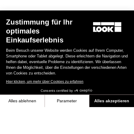
Zustimmung für Ihr
optimales
Einkaufserlebnis
Beim Besuch unserer Website werden Cookies auf Ihrem Computer,
Smartphone oder Tablet abgelegt. Diese erleichtern die Navigation und
helfen dabei, eventuelle Probleme zu identifizieren. Wir überlassen
Ihnen die Möglichkeit, über die Einstellungen der verschiedenen Arten
von Cookies zu entscheiden.
Hier klicken, um mehr über Cookies zu erfahren
Consents certified by
765 Optimum 105 / Shimano WH RS 171
3.299,00 €
2.990,00 €
Alles ablehnen
Parameter
Alles akzeptieren
Axeptio consent
Einwilligungsmanagementplattform: Passen Sie Ihre Optionen an
Bikes
Unsere Plattform ermöglicht es Ihnen, Ihre Datenschutzeinstellungen i