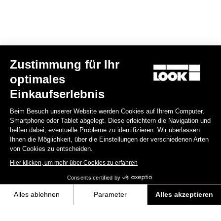
E-bike
Zustimmung für Ihr
optimales
Einkaufserlebnis
Beim Besuch unserer Website werden Cookies auf Ihrem Computer,
Smartphone oder Tablet abgelegt. Diese erleichtern die Navigation und
helfen dabei, eventuelle Probleme zu identifizieren. Wir überlassen
Ihnen die Möglichkeit, über die Einstellungen der verschiedenen Arten
von Cookies zu entscheiden.
Hier klicken, um mehr über Cookies zu erfahren
Consents certified by
Alles ablehnen
Parameter
Alles akzeptieren
E-765 Gravel Apex 1x
Axeptio consent
Einwilligungsmanagementplattform: Passen Sie Ihre Optionen an
5.990,00 €