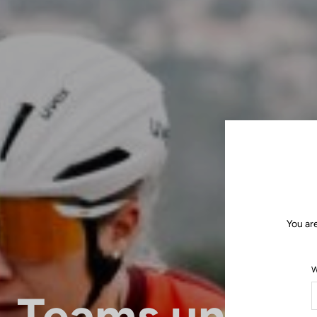
You ar
W
Teams und