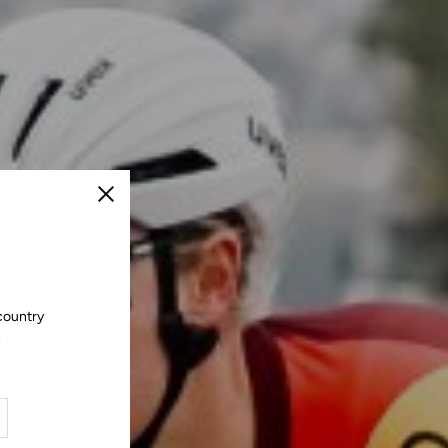
Schließen
country
.