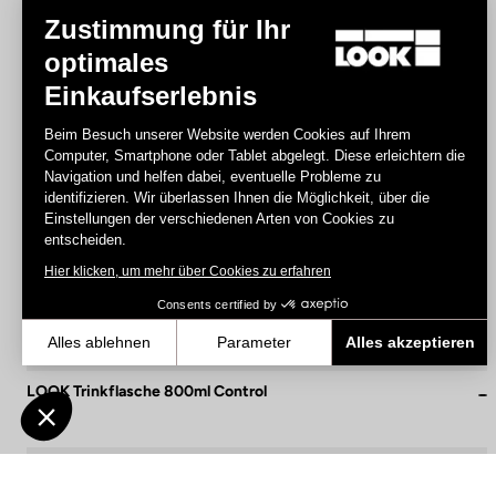
Zustimmung für Ihr
optimales
Einkaufserlebnis
Beim Besuch unserer Website werden Cookies auf Ihrem
Computer, Smartphone oder Tablet abgelegt. Diese erleichtern die
Navigation und helfen dabei, eventuelle Probleme zu
identifizieren. Wir überlassen Ihnen die Möglichkeit, über die
Einstellungen der verschiedenen Arten von Cookies zu
entscheiden.
Hier klicken, um mehr über Cookies zu erfahren
Consents certified by
Alles ablehnen
Parameter
Alles akzeptieren
Axeptio consent
Einwilligungsmanagementplattform: Passen Sie Ihre Optionen an
LOOK Trinkflasche 800ml Control
9,00 €
Unsere Plattform ermöglicht es Ihnen, Ihre Datenschutzeinstellunge
Accessories