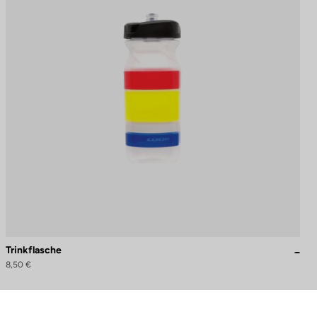
Trinkflasche
8,50 €
schriften zu gewährleisten. Passen Sie Ihre Vorlieben an, um zu steue