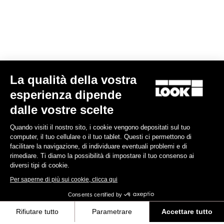
La qualità della vostra
esperienza dipende
E-765 Optimum Rival AXS
dalle vostre scelte
6.990,00 €
Quando visiti il nostro sito, i cookie vengono depositati sul tuo
computer, il tuo cellulare o il tuo tablet. Questi ci permettono di
E-bike
facilitare la navigazione, di individuare eventuali problemi e di
rimediare. Ti diamo la possibilità di impostare il tuo consenso ai
diversi tipi di cookie.
Per saperne di più sui cookie, clicca qui
Consents certified by
Rifiutare tutto
Parametrare
Accettare tutto