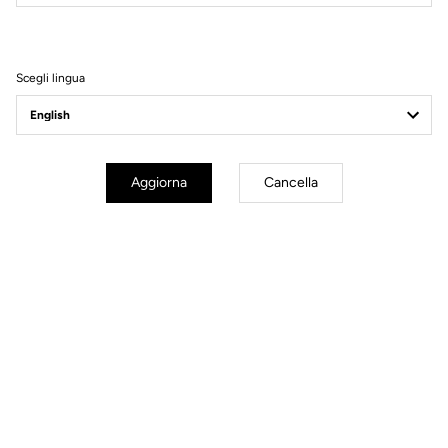
Filtri
Ordina
Scegli lingua
E-bike
Aggiorna
Cancella