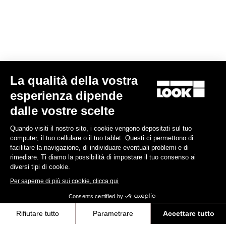
La qualità della vostra
esperienza dipende
Keo Classic 3 Plus
dalle vostre scelte
70,00 €
Quando visiti il nostro sito, i cookie vengono depositati sul tuo
computer, il tuo cellulare o il tuo tablet. Questi ci permettono di
Comfort
facilitare la navigazione, di individuare eventuali problemi e di
rimediare. Ti diamo la possibilità di impostare il tuo consenso ai
diversi tipi di cookie.
Per saperne di più sui cookie, clicca qui
Consents certified by
Rifiutare tutto
Parametrare
Accettare tutto